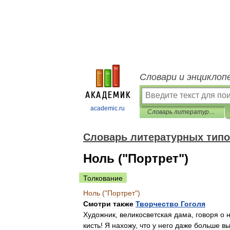
Словари и энциклоп
academic.ru
Словарь литературных типов
Словарь литературных тип
Ноль ("Портрет")
Толкование
Ноль
("
Портрет
")
Смотри
также
Творчество
Гоголя
Художник
,
великосветская
дама
,
говоря
о
кисть
!
Я
нахожу
,
что
у
него
даже
больше
в