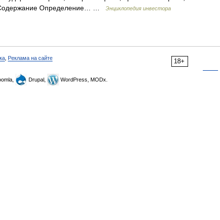
ие Содержание Определение… …
Энциклопедия инвестора
ка
,
Реклама на сайте
18+
omla,
Drupal,
WordPress, MODx.