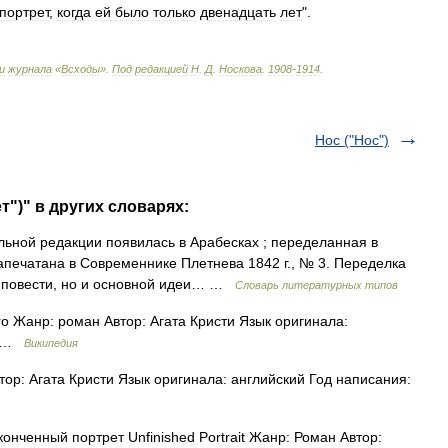
портрет
,
когда
ей
было
только
двенадцать
лет
".
и
журнала
«
Всходы
»
.
Под
редакцией
Н
.
Д
.
Носкова
.
1908
-
1914
.
Нос ("Нос")
т")" в других словарях:
льной редакции появилась в Арабесках ; переделанная в
апечатана в Современнике Плетнева 1842 г., № 3. Переделка
ей повести, но и основной идеи… …
Словарь литературных типов
o Жанр: роман Автор: Агата Кристи Язык оригинала:
ол …
Википедия
ор: Агата Кристи Язык оригинала: английский Год написания:
нченный портрет Unfinished Portrait Жанр: Роман Автор: