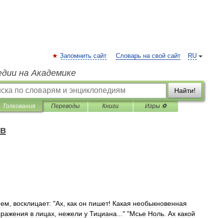
Запомнить сайт
Словарь на свой сайт
RU
едии на Академике
Найти!
Толкования
Переводы
Книги
Игры ⚽
ов
нем
,
восклицает:
"
Ах
,
как
он
пишет
!
Какая
необыкновенная
ыражения
в
лицах
,
нежели
у
Тициана
..." "
Мсье
Ноль
.
Ах
какой