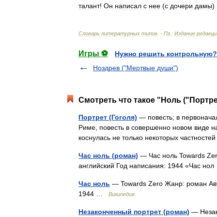
талант
!
Он
написал
с
нее
(
с
дочери
дамы
)
Словарь
литературных
типов
. -
Пг
.
:
Издание
редакци
Игры ⚽
Нужно решить контрольную?
Ноздрев ("Мертвые души")
Смотреть что такое "Ноль ("Портре
Портрет (Гоголя)
— повесть; в первонача
Риме, повесть в совершенно новом виде н
коснулась не только некоторых частност
Час ноль (роман)
— Час ноль Towards Zer
английский Год написания: 1944 «Час н
Час ноль
— Towards Zero Жанр: роман Авт
1944 …
Википедия
Незаконченный портрет (роман)
— Незако