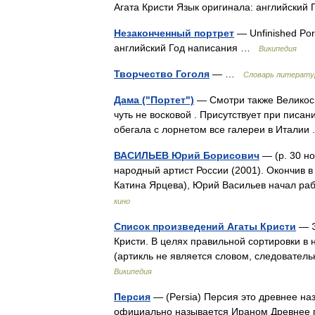
Агата Кристи Язык оригинала: английский
Незаконченный портрет
— Unfinished Por
английский Год написания …
Википедия
Творчество Гоголя
— …
Словарь литерату
Дама ("Портет")
— Смотри также Великосве
чуть не восковой . Присутствует при писа
обегала с лорнетом все галереи в Италии
ВАСИЛЬЕВ Юрий Борисович
— (р. 30 но
народный артист России (2001). Окончив в
Катина Ярцева), Юрий Васильев начал ра
кино
Список произведений Агаты Кристи
— Э
Кристи. В целях правильной сортировки в 
(артикль не является словом, следовате
Википедия
Персия
— (Persia) Персия это древнее на
официально называется Ираном Древнее г