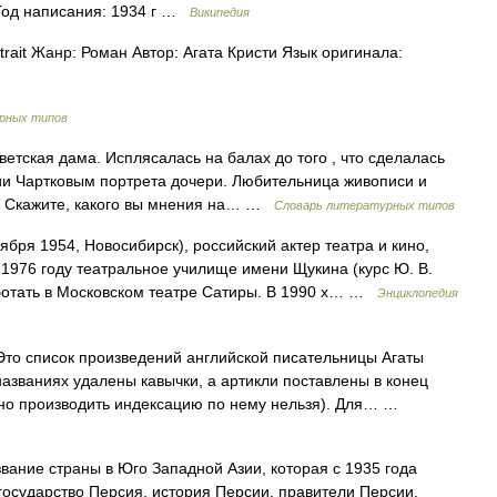
 Год написания: 1934 г …
Википедия
trait Жанр: Роман Автор: Агата Кристи Язык оригинала:
рных типов
тская дама. Исплясалась на балах до того , что сделалась
нии Чартковым портрета дочери. Любительница живописи и
 . Скажите, какого вы мнения на… …
Словарь литературных типов
ября 1954, Новосибирск), российский актер театра и кино,
 1976 году театральное училище имени Щукина (курс Ю. В.
ботать в Московском театре Сатиры. В 1990 х… …
Энциклопедия
то список произведений английской писательницы Агаты
названиях удалены кавычки, а артикли поставлены в конец
льно производить индексацию по нему нельзя). Для… …
звание страны в Юго Западной Азии, которая с 1935 года
осударство Персия, история Персии, правители Персии,